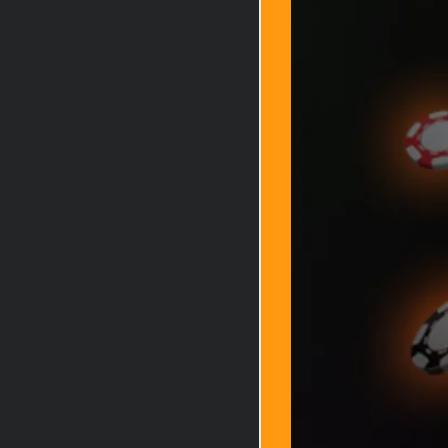
KOINSLOTS
SELAMAT DATANG DI KOINSLOTS
✅ Pilihan Game Terlengkap
✅ Transaksi Cepat & Aman
✅ Customer Service 24/7
🎁 EXTRA BONUS PARLAY 100% 🎁
Menang parlay minimal 4 leg dan dapatkan
Extra Bonus hingga 100% bersama
SportGG