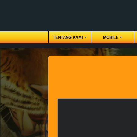
TENTANG KAMI
MOBILE