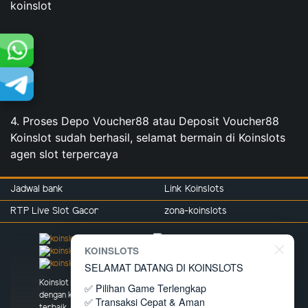
koinslot
4. Proses Depo Voucher88 atau Deposit Voucher88
Koinslot sudah berhasil, selamat bermain di Koinslots
agen slot terpercaya
Jadwal bank
Link Koinslots
RTP Live Slot Gacor
zona-koinslots
KOINSLOTS
SELAMAT DATANG DI KOINSLOTS
Koinslot menghadirkan beberapa permainan live casino
✅ Pilihan Game Terlengkap
dengan kerjasama melalui beberapa provider judi online
✅ Transaksi Cepat & Aman
terbaik di dunia, misalnya pragmatic play, evolution