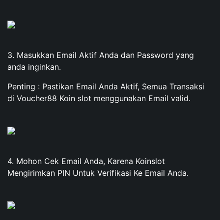
3. Masukkan Email Aktif Anda dan Password yang
anda inginkan.
Penting : Pastikan Email Anda Aktif, Semua Transaksi
di Voucher88 Koin slot menggunakan Email valid.
4. Mohon Cek Email Anda, Karena Koinslot
Mengirimkan PIN Untuk Verifikasi Ke Email Anda.