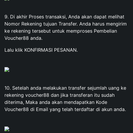
9. Di akhir Proses transaksi, Anda akan dapat melihat
Nomor Rekening tujuan Transfer. Anda harus mengirim
ke rekening tersebut untuk memproses Pembelian
Voucher88 anda.
Lalu klik KONFIRMASI PESANAN.
10. Setelah anda melakukan transfer sejumlah uang ke
rekening voucher88 dan jika transferan itu sudah
diterima, Maka anda akan mendapatkan Kode
Voucher88 di Email yang telah terdaftar di akun anda.