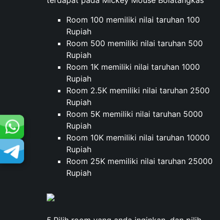
terdapat pada Mickey Mouse Bolatangkas
Room 100 memiliki nilai taruhan 100
Rupiah
Room 500 memiliki nilai taruhan 500
Rupiah
Room 1K memiliki nilai taruhan 1000
Rupiah
Room 2.5K memiliki nilai taruhan 2500
Rupiah
Room 5K memiliki nilai taruhan 5000
Rupiah
Room 10K memiliki nilai taruhan 10000
Rupiah
Room 25K memiliki nilai taruhan 25000
Rupiah