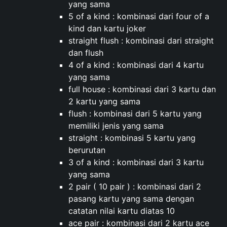
yang sama
5 of a kind : kombinasi dari four of a
kind dan kartu joker
straight flush : kombinasi dari straight
dan flush
4 of a kind : kombinasi dari 4 kartu
yang sama
full house : kombinasi dari 3 kartu dan
2 kartu yang sama
flush : kombinasi dari 5 kartu yang
memiliki jenis yang sama
straight : kombinasi 5 kartu yang
berurutan
3 of a kind : kombinasi dari 3 kartu
yang sama
2 pair ( 10 pair ) : kombinasi dari 2
pasang kartu yang sama dengan
catatan nilai kartu diatas 10
ace pair : kombinasi dari 2 kartu ace