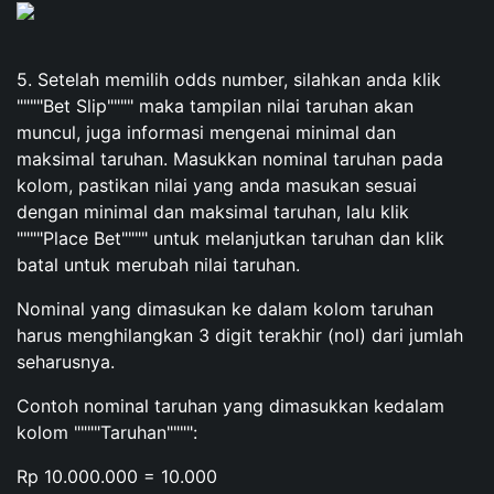
5. Setelah memilih odds number, silahkan anda klik
""""Bet Slip"""" maka tampilan nilai taruhan akan
muncul, juga informasi mengenai minimal dan
maksimal taruhan. Masukkan nominal taruhan pada
kolom, pastikan nilai yang anda masukan sesuai
dengan minimal dan maksimal taruhan, lalu klik
""""Place Bet"""" untuk melanjutkan taruhan dan klik
batal untuk merubah nilai taruhan.
Nominal yang dimasukan ke dalam kolom taruhan
harus menghilangkan 3 digit terakhir (nol) dari jumlah
seharusnya.
Contoh nominal taruhan yang dimasukkan kedalam
kolom """"Taruhan"""":
Rp 10.000.000 = 10.000