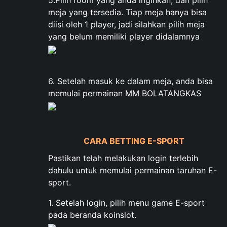
5.Pilih room yang anda inginkan, dan pilih
meja yang tersedia. Tiap meja hanya bisa
diisi oleh 1 player, jadi silahkan pilih meja
yang belum memiliki player didalamnya
6. Setelah masuk ke dalam meja, anda bisa
memulai permainan MM BOLATANGKAS
CARA BETTING E-SPORT
Pastikan telah melakukan login terlebih
dahulu untuk memulai permainan taruhan E-
sport.
1. Setelah login, pilih menu game E-sport
pada beranda koinslot.