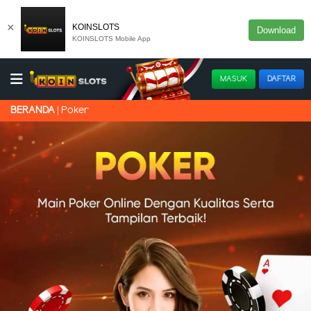
×
KOINSLOTS
Download
KOINSLOTS Mobile App
MASUK
DAFTAR
Poker
BERANDA