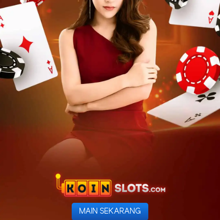
MAIN SEKARANG